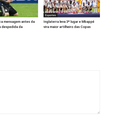
Esportes
ica mensagem antes da
Inglaterra leva 3ª lugar e Mbappé
ca despedida da
vira maior artilheiro das Copas