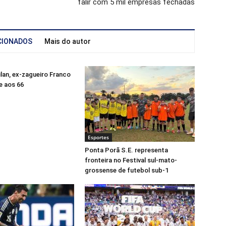
falir com 5 mil empresas fechadas
CIONADOS
Mais do autor
lan, ex-zagueiro Franco
e aos 66
Esportes
Ponta Porã S.E. representa
fronteira no Festival sul-mato-
grossense de futebol sub-1