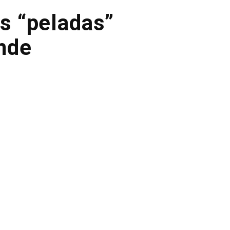
as “peladas”
nde