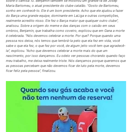
sobre o camisa 10. Benjamin também se mostrou um grande fã de Josep
Maria Bartomeu, o atual presidente do clube catalão. "Gosto de Bartomeu,
sonho em conhecê-lo. Ele é um bom presidente. Acho que ele ajudou a fazer
do Barça uma grande equipe, dominante em LaLiga e outras competições,
realmente acredito nisso. Ele fez o Barça maior que qualquer outro clube",
analisou. Sobre a origem do meme e das danças com o caixão em seus
ombros, Benjamin, que trabalha como coveiro, explicou que em Gana a morte
é celebrada. "Nós devemos celebrar a morte. Por que? Porque quando uma
pessoa nos deixa, nós temos que lembrá-la pelo que ela fez em vida, você
sabe o que ela fez, o que fez por você, de algum jeito você tem que agradecê-
la", explicou. "Acho que devemos celebrar a morte mais do que um
nascimento, por isso dançamos. Eu odeio ver pessoas chorando quando faço
meu trabalho, me deixa realmente triste. Nós dançamos porque queremos que
as pessoas percebam que não devemos ficar de luto pela morte, devemos
ficar feliz pela pessoa", finalizou.