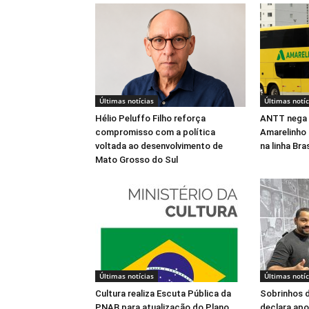
Últimas notícias
Últimas notíc
Hélio Peluffo Filho reforça
ANTT nega 
compromisso com a política
Amarelinho 
voltada ao desenvolvimento de
na linha Br
Mato Grosso do Sul
Últimas notícias
Últimas notíc
Cultura realiza Escuta Pública da
Sobrinhos d
PNAB para atualização do Plano
declara apo