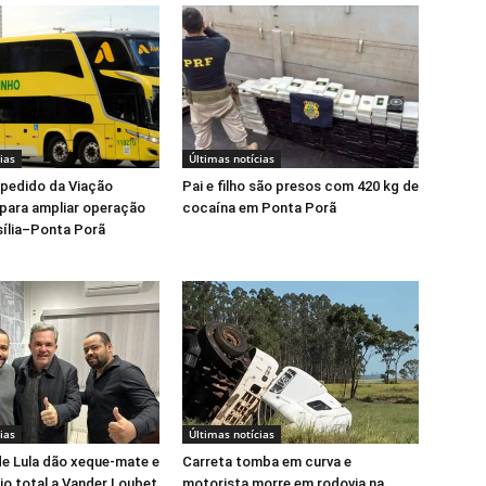
ias
Últimas notícias
pedido da Viação
Pai e filho são presos com 420 kg de
para ampliar operação
cocaína em Ponta Porã
asília–Ponta Porã
ias
Últimas notícias
e Lula dão xeque-mate e
Carreta tomba em curva e
io total a Vander Loubet
motorista morre em rodovia na