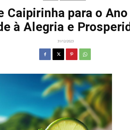
e Caipirinha para o An
de à Alegria e Prosperi
31/12/2023