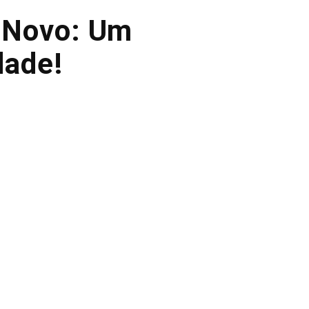
o Novo: Um
dade!