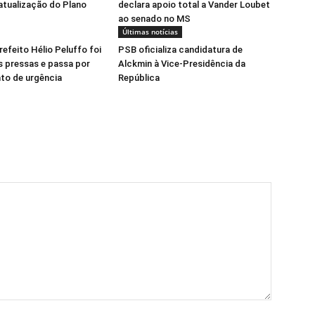
atualização do Plano
declara apoio total a Vander Loubet
ao senado no MS
Últimas notícias
refeito Hélio Peluffo foi
PSB oficializa candidatura de
s pressas e passa por
Alckmin à Vice-Presidência da
to de urgência
República