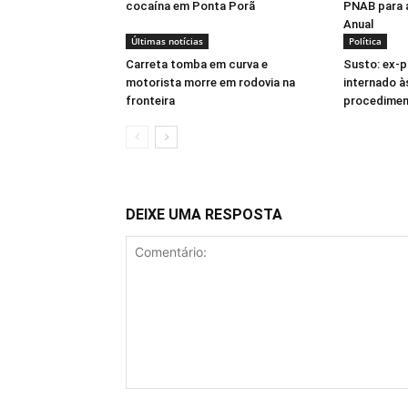
cocaína em Ponta Porã
PNAB para 
Anual
Últimas notícias
Política
Carreta tomba em curva e
Susto: ex-p
motorista morre em rodovia na
internado à
fronteira
procedimen
DEIXE UMA RESPOSTA