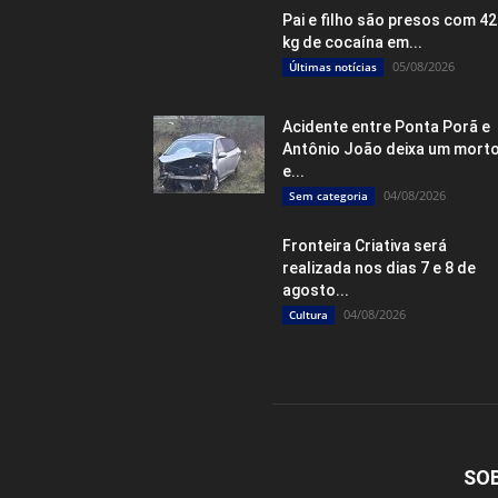
Pai e filho são presos com 4
kg de cocaína em...
05/08/2026
Últimas notícias
Acidente entre Ponta Porã e
Antônio João deixa um mort
e...
04/08/2026
Sem categoria
Fronteira Criativa será
realizada nos dias 7 e 8 de
agosto...
04/08/2026
Cultura
SO