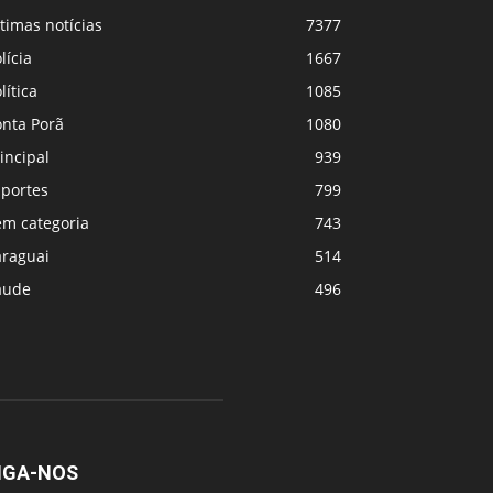
timas notícias
7377
lícia
1667
lítica
1085
onta Porã
1080
incipal
939
sportes
799
em categoria
743
araguai
514
aude
496
IGA-NOS