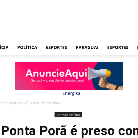
ÍCIA
POLÍTICA
ESPORTES
PARAGUAI
ESPORTES
so com quase 40 quilos de cocaína...
Últimas notícias
 Ponta Porã é preso c