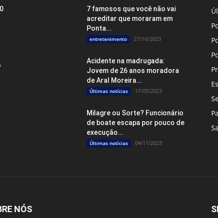
20
7 famosos que você não vai
Úl
acreditar que moraram em
Po
Ponta...
27/10/2023
entretenimento
Po
P
Acidente na madrugada:
o
Pr
Jovem de 26 anos moradora
de Aral Moreira...
E
17/05/2023
Últimas notícias
S
P
Milagre ou Sorte? Funcionário
de boate escapa por pouco de
S
execução...
04/11/2023
Últimas notícias
BRE NÓS
S