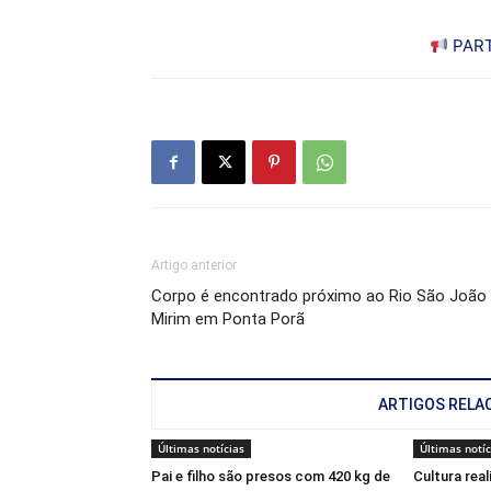
PART
Artigo anterior
Corpo é encontrado próximo ao Rio São João
Mirim em Ponta Porã
ARTIGOS RELA
Últimas notícias
Últimas notíc
Pai e filho são presos com 420 kg de
Cultura rea