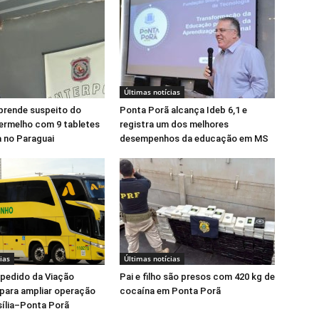
Últimas notícias
prende suspeito do
Ponta Porã alcança Ideb 6,1 e
rmelho com 9 tabletes
registra um dos melhores
 no Paraguai
desempenhos da educação em MS
ias
Últimas notícias
pedido da Viação
Pai e filho são presos com 420 kg de
para ampliar operação
cocaína em Ponta Porã
asília–Ponta Porã