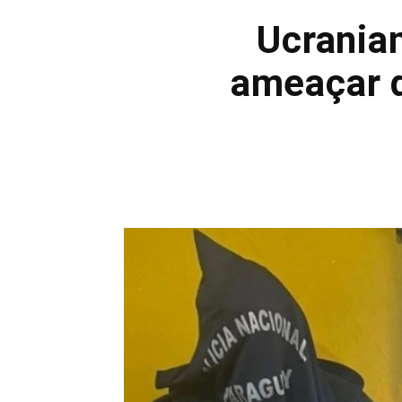
Ucranian
ameaçar d