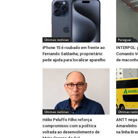
Últimas notícias
Paraguai
iPhone 15 é roubado em frente ao
INTERPOL: 
Fernando Saldanha; proprietário
Comando Ve
pede ajuda para localizar aparelho
de maconha
Últimas notícias
Últimas notíc
Hélio Peluffo Filho reforça
ANTT nega 
compromisso com a política
Amarelinho 
voltada ao desenvolvimento de
na linha Br