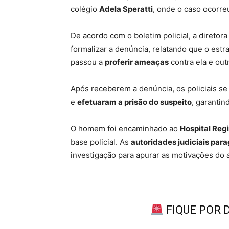
colégio
Adela Speratti
, onde o caso ocorre
De acordo com o boletim policial, a direto
formalizar a denúncia, relatando que o estr
passou a
proferir ameaças
contra ela e out
Após receberem a denúncia, os policiais s
e
efetuaram a prisão do suspeito
, garantin
O homem foi encaminhado ao
Hospital Reg
base policial. As
autoridades judiciais par
investigação para apurar as motivações do a
FIQUE POR 