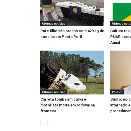
Últimas notícias
Últimas notíc
Pai e filho são presos com 420 kg de
Cultura rea
cocaína em Ponta Porã
PNAB para 
Anual
Últimas notícias
Política
Carreta tomba em curva e
Susto: ex-p
motorista morre em rodovia na
internado à
fronteira
procedimen