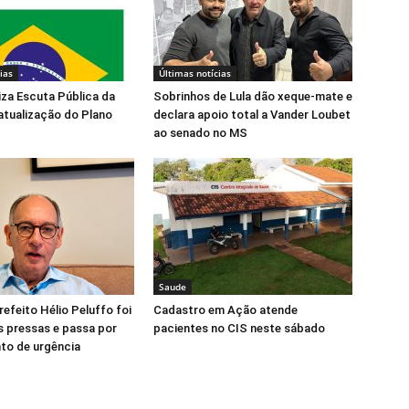
ias
Últimas notícias
liza Escuta Pública da
Sobrinhos de Lula dão xeque-mate e
atualização do Plano
declara apoio total a Vander Loubet
ao senado no MS
Saude
refeito Hélio Peluffo foi
Cadastro em Ação atende
s pressas e passa por
pacientes no CIS neste sábado
to de urgência