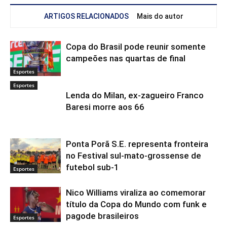
ARTIGOS RELACIONADOS
Mais do autor
Copa do Brasil pode reunir somente
campeões nas quartas de final
Esportes
Esportes
Lenda do Milan, ex-zagueiro Franco
Baresi morre aos 66
Ponta Porã S.E. representa fronteira
no Festival sul-mato-grossense de
futebol sub-1
Esportes
Nico Williams viraliza ao comemorar
título da Copa do Mundo com funk e
pagode brasileiros
Esportes