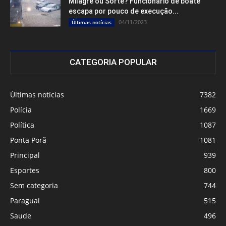
Milagre ou Sorte? Funcionário de boate
escapa por pouco de execução...
04/11/2023
Últimas notícias
CATEGORIA POPULAR
Últimas notícias
7382
Polícia
1669
Política
1087
Ponta Porã
1081
Principal
939
Esportes
800
Sem categoria
744
Paraguai
515
Saude
496