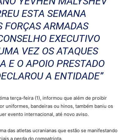
IANO YEVHEN MALYSHEV
ORREU ESTA SEMANA
S FORÇAS ARMADAS
 CONSELHO EXECUTIVO
UMA VEZ OS ATAQUES
A E O APOIO PRESTADO
DECLAROU A ENTIDADE”
ima terça-feira (1), informou que além de proibir
por uniformes, bandeiras ou hinos, também baniu os
er evento internacional, até novo aviso.
uma das atletas ucranianas que estão se manifestando
iais a perda do compatriota.