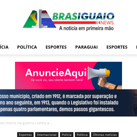
ÍCIA
POLÍTICA
ESPORTES
PARAGUAI
ESPORTES
nos morre na guerra contra a...
Esportes
Internacional
Polícia
Política
Últimas notícias