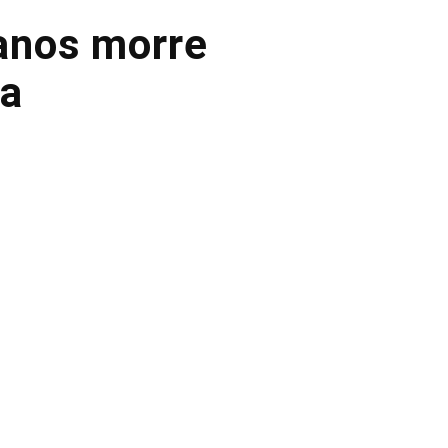
 anos morre
ia