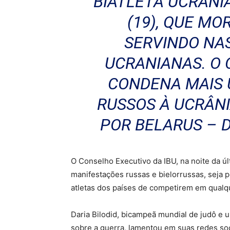
BIATLETA UCRAN
(19), QUE M
SERVINDO NA
UCRANIANAS. O
CONDENA MAIS 
RUSSOS À UCRÂNI
POR BELARUS – 
O Conselho Executivo da IBU, na noite da últ
manifestações russas e bielorrussas, seja 
atletas dos países de competirem em qualqu
Daria Bilodid, bicampeã mundial de judô e 
sobre a guerra, lamentou em suas redes soc