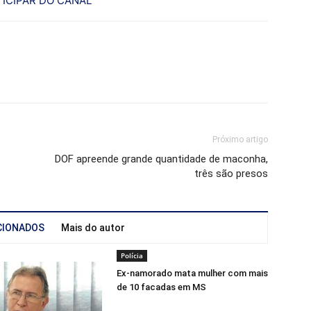
ICIPAR DO CANAL
Próximo artigo
DOF apreende grande quantidade de maconha,
três são presos
CIONADOS
Mais do autor
Polícia
Ex-namorado mata mulher com mais
de 10 facadas em MS