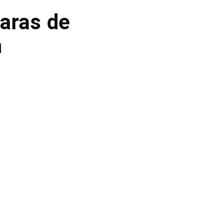
aras de
n