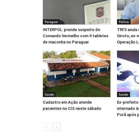
Paraguai
Polícia
INTERPOL: prende suspeito do
TRF3 anula
Comando Vermelho com 9 tabletes
Giroto, ex-
de maconha no Paraguai
Operação L
Saude
Saude
Cadastro em Ação atende
Ex-prefeito
pacientes no CIS neste sábado
internado à
Porã após 