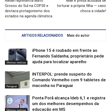
Riedel representa Mato
Mãe é presa acusada de
Grosso do Sul na COP30 e
torturar a própria filha — caso
destaca protagonismo dos
choca a cidade!
estados na agenda climática
ARTIGOS RELACIONADOS
Mais do autor
iPhone 15 é roubado em frente ao
Fernando Saldanha; proprietário pede
ajuda para localizar aparelho
Últimas notícias
INTERPOL: prende suspeito do
Comando Vermelho com 9 tabletes de
maconha no Paraguai
Paraguai
Ponta Porã alcança Ideb 6,1 e registra
um dos melhores desempenhos da
educação em MS
Últimas notícias