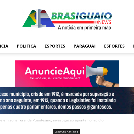
ÍCIA
POLÍTICA
ESPORTES
PARAGUAI
ESPORTES
s em zona rural de Puentesiño; investigação aponta homicídio
Últimas notícias