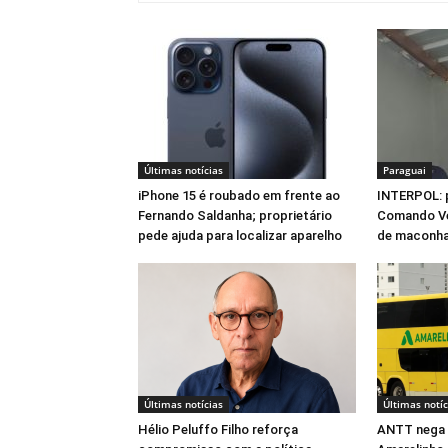
Últimas notícias
Paraguai
iPhone 15 é roubado em frente ao
INTERPOL: 
Fernando Saldanha; proprietário
Comando Ve
pede ajuda para localizar aparelho
de maconha
Últimas notícias
Últimas notíc
Hélio Peluffo Filho reforça
ANTT nega 