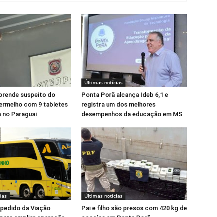
Últimas notícias
prende suspeito do
Ponta Porã alcança Ideb 6,1 e
rmelho com 9 tabletes
registra um dos melhores
 no Paraguai
desempenhos da educação em MS
ias
Últimas notícias
pedido da Viação
Pai e filho são presos com 420 kg de