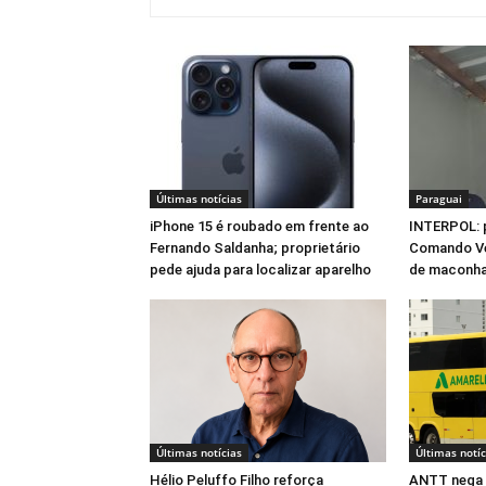
Últimas notícias
Paraguai
iPhone 15 é roubado em frente ao
INTERPOL: 
Fernando Saldanha; proprietário
Comando Ve
pede ajuda para localizar aparelho
de maconha
Últimas notícias
Últimas notíc
Hélio Peluffo Filho reforça
ANTT nega 