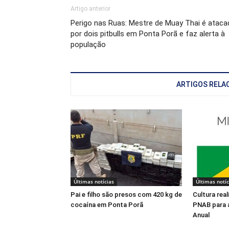
Artigo anterior
Perigo nas Ruas: Mestre de Muay Thai é ataca
por dois pitbulls em Ponta Porã e faz alerta à
população
ARTIGOS RELA
Últimas notícias
Últimas notíc
Pai e filho são presos com 420 kg de
Cultura rea
cocaína em Ponta Porã
PNAB para 
Anual