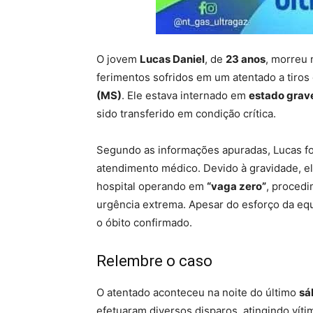
O jovem
Lucas Daniel
, de
23 anos
, morreu 
ferimentos sofridos em um atentado a tiro
(MS)
. Ele estava internado em
estado grav
sido transferido em condição crítica.
Segundo as informações apuradas, Lucas fo
atendimento médico. Devido à gravidade, e
hospital operando em
“vaga zero”
, procedi
urgência extrema. Apesar do esforço da eq
o óbito confirmado.
Relembre o caso
O atentado aconteceu na noite do último
sá
efetuaram diversos disparos, atingindo víti