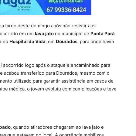
na tarde deste domingo após não resistir aos
s ocorrido em um
lava jato
no município de
Ponta Porã
e
no
Hospital da Vida
, em
Dourados
, para onde havia
i socorrido logo após o ataque e encaminhado para
le acabou transferido para Dourados, mesmo com o
mento utilizado para garantir assistência em casos de
uipe médica, o jovem evoluiu com complicações e teve
bado
, quando atiradores chegaram ao lava jato e
mas que estavam no local. A ocorrência mobilizou