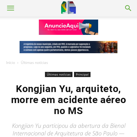
Início
Últimas notícias
Últimas notícias
Principal
Kongjian Yu, arquiteto,
morre em acidente aéreo
no MS
Kongjian Yu participou da abertura da Bienal
Internacional de Arquitetura de São Paulo —