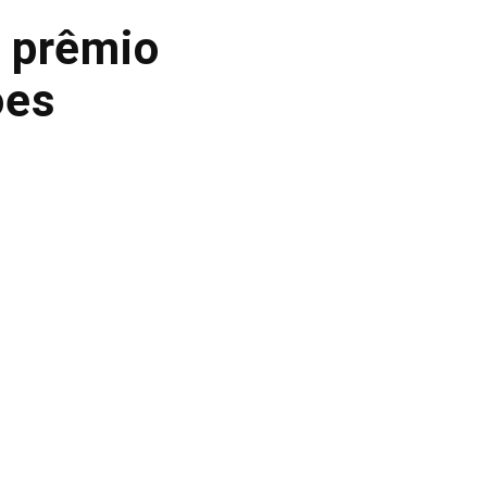
 prêmio
ões