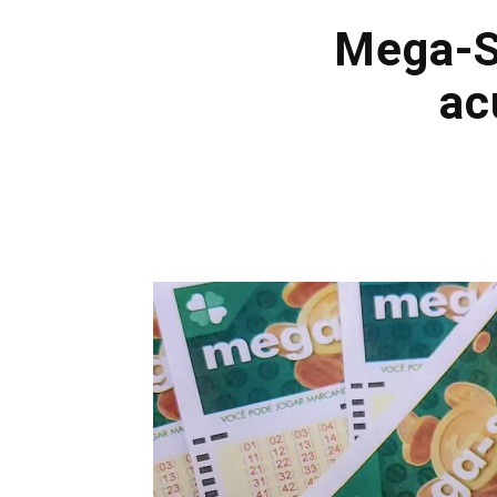
Mega-S
ac