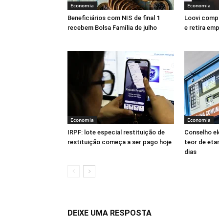
Economia
Economia
Beneficiários com NIS de final 1
Loovi compr
recebem Bolsa Família de julho
e retira em
Economia
Economia
IRPF: lote especial restituição de
Conselho el
restituição começa a ser pago hoje
teor de eta
dias
DEIXE UMA RESPOSTA