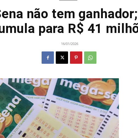
ena não tem ganhador;
umula para R$ 41 milh
16/01/2026