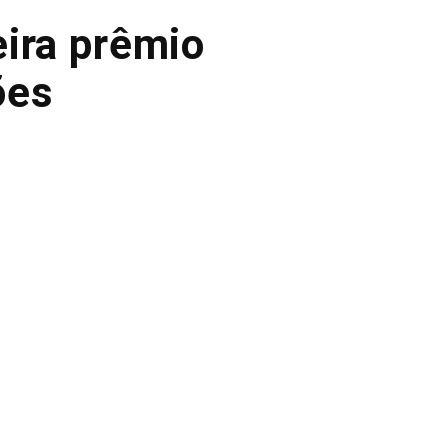
eira prêmio
ões