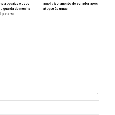
 paraguaias e pede
amplia isolamento do senador após
da guarda de menina
ataque às urnas
vó paterna