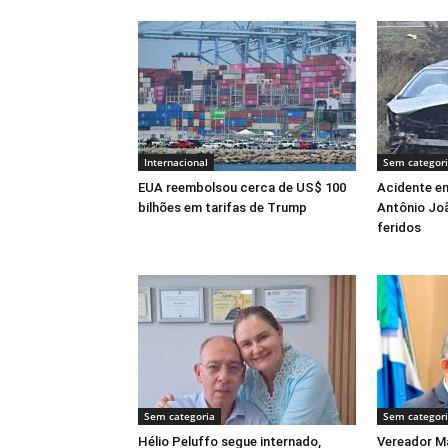
Internacional
Sem categor
EUA reembolsou cerca de US$ 100
Acidente en
bilhões em tarifas de Trump
Antônio Joã
feridos
Sem categoria
Sem categor
Hélio Peluffo segue internado,
Vereador Ma