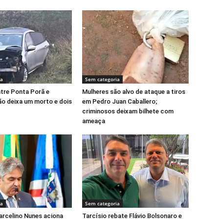
ia
Sem categoria
tre Ponta Porã e
Mulheres são alvo de ataque a tiros
o deixa um morto e dois
em Pedro Juan Caballero;
criminosos deixam bilhete com
ameaça
ia
Sem categoria
rcelino Nunes aciona
Tarcísio rebate Flávio Bolsonaro e