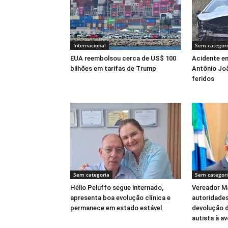
Internacional
Sem categor
EUA reembolsou cerca de US$ 100
Acidente en
bilhões em tarifas de Trump
Antônio Joã
feridos
Sem categoria
Sem categor
Hélio Peluffo segue internado,
Vereador Ma
apresenta boa evolução clínica e
autoridades
permanece em estado estável
devolução 
autista à a