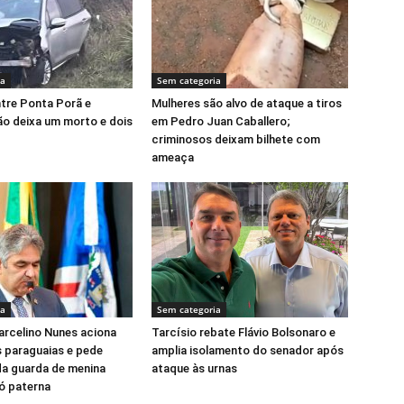
ia
Sem categoria
tre Ponta Porã e
Mulheres são alvo de ataque a tiros
o deixa um morto e dois
em Pedro Juan Caballero;
criminosos deixam bilhete com
ameaça
ia
Sem categoria
rcelino Nunes aciona
Tarcísio rebate Flávio Bolsonaro e
 paraguaias e pede
amplia isolamento do senador após
da guarda de menina
ataque às urnas
vó paterna