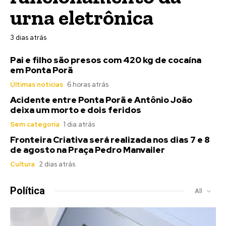
urna eletrônica
3 dias atrás
Pai e filho são presos com 420 kg de cocaína
em Ponta Porã
Últimas notícias
6 horas atrás
Acidente entre Ponta Porã e Antônio João
deixa um morto e dois feridos
Sem categoria
1 dia atrás
Fronteira Criativa será realizada nos dias 7 e 8
de agosto na Praça Pedro Manvailer
Cultura
2 dias atrás
Política
All