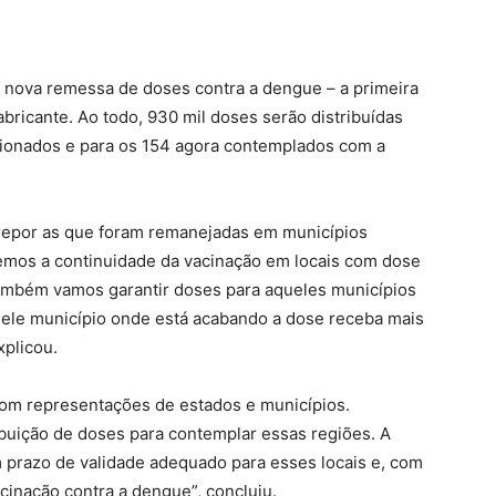
u nova remessa de doses contra a dengue – a primeira
abricante. Ao todo, 930 mil doses serão distribuídas
cionados e para os 154 agora contemplados com a
repor as que foram remanejadas em municípios
remos a continuidade da vacinação em locais com dose
 também vamos garantir doses para aqueles municípios
uele município onde está acabando a dose receba mais
xplicou.
 com representações de estados e municípios.
buição de doses para contemplar essas regiões. A
 prazo de validade adequado para esses locais e, com
cinação contra a dengue”, concluiu.