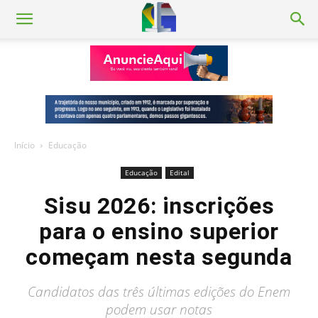
Início
Educação
Educação
Edital
Sisu 2026: inscrições
para o ensino superior
começam nesta segunda
Candidatos das três últimas edições do Enem
podem usar notas