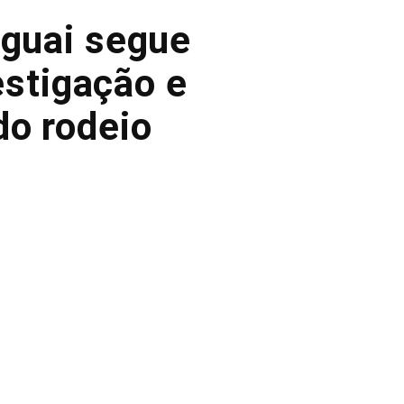
aguai segue
estigação e
do rodeio