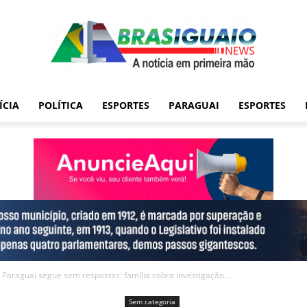
ÍCIA
POLÍTICA
ESPORTES
PARAGUAI
ESPORTES
 Paraguai segue sem respostas: família cobra investigação...
Sem categoria