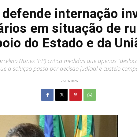
 defende internação inv
ários em situação de ru
poio do Estado e da Uni
celino Nunes (PP) critica medidas que apenas “desloc
ue a solução passa por decisão judicial e custeio comp
23/01/2026