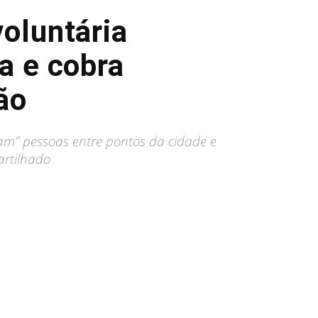
oluntária
a e cobra
ão
am” pessoas entre pontos da cidade e
artilhado