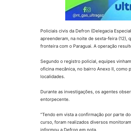
Policiais civis da Defron (Delegacia Especi
apreenderam, na noite de sexta-feira (12),
fronteira com o Paraguai. A operação resu
Segundo o registro policial, equipes vinha
oficina mecânica, no bairro Anexo II, como 
localidades.
Durante as investigações, os agentes obse
entorpecente.
“Tendo em vista a confirmação por parte d
curso, foram realizados diversos monitorame
informou a Defron em nota.