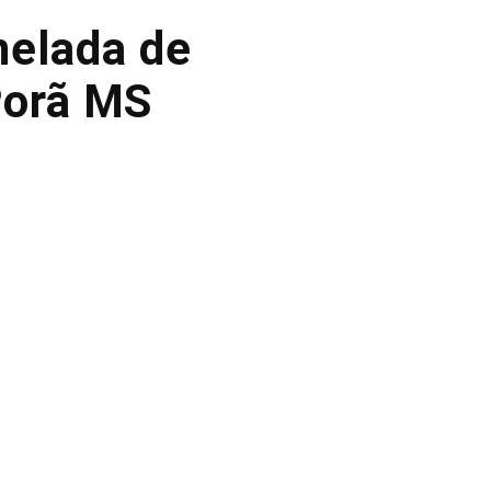
nelada de
Porã MS