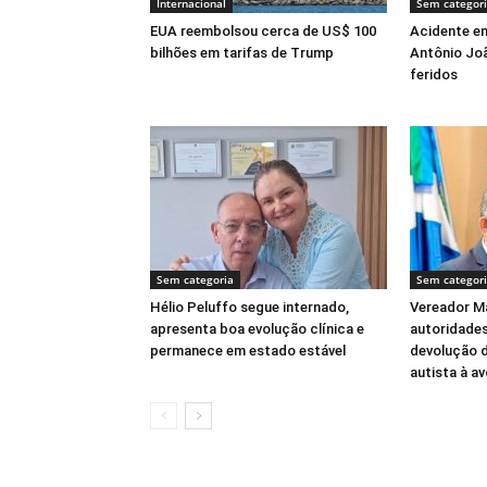
Internacional
Sem categor
EUA reembolsou cerca de US$ 100
Acidente en
bilhões em tarifas de Trump
Antônio Joã
feridos
Sem categoria
Sem categor
Hélio Peluffo segue internado,
Vereador Ma
apresenta boa evolução clínica e
autoridades
permanece em estado estável
devolução 
autista à a