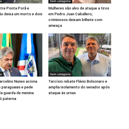
ia
Sem categoria
tre Ponta Porã e
Mulheres são alvo de ataque a tiros
o deixa um morto e dois
em Pedro Juan Caballero;
criminosos deixam bilhete com
ameaça
ia
Sem categoria
rcelino Nunes aciona
Tarcísio rebate Flávio Bolsonaro e
 paraguaias e pede
amplia isolamento do senador após
da guarda de menina
ataque às urnas
vó paterna