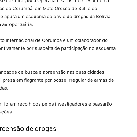
sexta-feira (15) a Operação Íkaros, que resultou na
rtos de Corumbá, em Mato Grosso do Sul, e de
ão apura um esquema de envio de drogas da Bolívia
ra aeroportuária.
rto Internacional de Corumbá e um colaborador do
ntivamente por suspeita de participação no esquema
andados de busca e apreensão nas duas cidades.
 presa em flagrante por posse irregular de armas de
das.
 foram recolhidos pelos investigadores e passarão
rações.
reensão de drogas