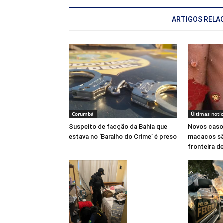
ARTIGOS RELA
Corumbá
Últimas notíc
Suspeito de facção da Bahia que
Novos casos
estava no ‘Baralho do Crime’ é preso
macacos sã
fronteira d