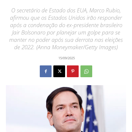
O secretário de Estado dos EUA, Marco Rubio,
afirmou que os Estados Unidos irão responder
após a condenação do ex-presidente brasileiro
Jair Bolsonaro por planejar um golpe para se
manter no poder após sua derrota nas eleições
de 2022. (Anna Moneymaker/Getty Images)
15/09/2025