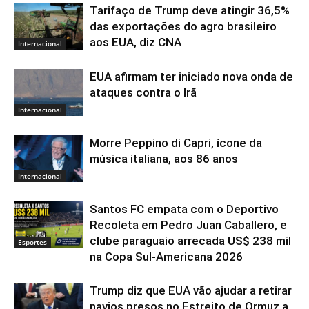
Tarifaço de Trump deve atingir 36,5%
das exportações do agro brasileiro
aos EUA, diz CNA
Internacional
EUA afirmam ter iniciado nova onda de
ataques contra o Irã
Internacional
Morre Peppino di Capri, ícone da
música italiana, aos 86 anos
Internacional
Santos FC empata com o Deportivo
Recoleta em Pedro Juan Caballero, e
clube paraguaio arrecada US$ 238 mil
Esportes
na Copa Sul-Americana 2026
Trump diz que EUA vão ajudar a retirar
navios presos no Estreito de Ormuz a