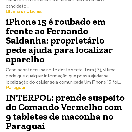
ULTIMAS NOTÍCIAS
Política
Hélio Peluffo visita região
do Ipê II e destaca encontro
com moradores durante
sábado em Ponta Porã
Candidato a deputado estadual pelo PP compartilhou
registros da passagem pelo Kamel Saad e destacou o
reencontro com amigos e moradores da região O