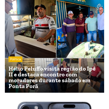
Política
Hélio Peluffo visita região do Ipê
II e destaca encontro com
moradores durante sábado em
Ponta Porã