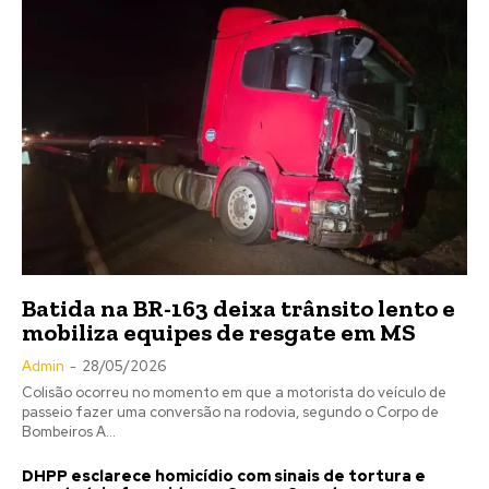
Batida na BR-163 deixa trânsito lento e
mobiliza equipes de resgate em MS
Admin
-
28/05/2026
Colisão ocorreu no momento em que a motorista do veículo de
passeio fazer uma conversão na rodovia, segundo o Corpo de
Bombeiros A...
DHPP esclarece homicídio com sinais de tortura e