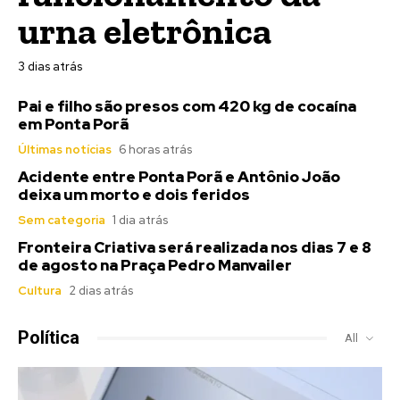
urna eletrônica
3 dias atrás
Pai e filho são presos com 420 kg de cocaína
em Ponta Porã
Últimas notícias
6 horas atrás
Acidente entre Ponta Porã e Antônio João
deixa um morto e dois feridos
Sem categoria
1 dia atrás
Fronteira Criativa será realizada nos dias 7 e 8
de agosto na Praça Pedro Manvailer
Cultura
2 dias atrás
Política
All