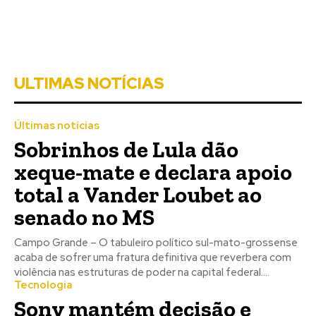
domingo no Parque dos
Ervais
Ponta Porã
Loja de bebidas em Ponta
Porã propôs aos clientes
desafio com provas de
resistência valendo o carro
Últimas notícias
Luan Santana é
surpreendido por sucuri
durante viagem ao Pantanal
MS
entretenimento
O Arraiá da UCP mais uma
vez foi sucesso na fronteira