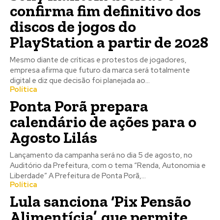
ULTIMAS NOTÍCIAS
Últimas notícias
Sobrinhos de Lula dão
xeque-mate e declara apoio
total a Vander Loubet ao
senado no MS
Campo Grande – O tabuleiro político sul-mato-grossense
acaba de sofrer uma fratura definitiva que reverbera com
violência nas estruturas de poder na capital federal....
Tecnologia
Sony mantém decisão e