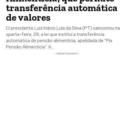
confirma fim definitivo dos
discos de jogos do
PlayStation a partir de 2028
Mesmo diante de críticas e protestos de jogadores,
empresa afirma que futuro da marca será totalmente
digital e diz que decisão foi planejada ao...
Política
Ponta Porã prepara
calendário de ações para o
Agosto Lilás
Lançamento da campanha será no dia 5 de agosto, no
Auditório da Prefeitura, com o tema “Renda, Autonomia e
Liberdade” A Prefeitura de Ponta Porã,...
Política
Lula sanciona ‘Pix Pensão
Alimentícia’, que permite